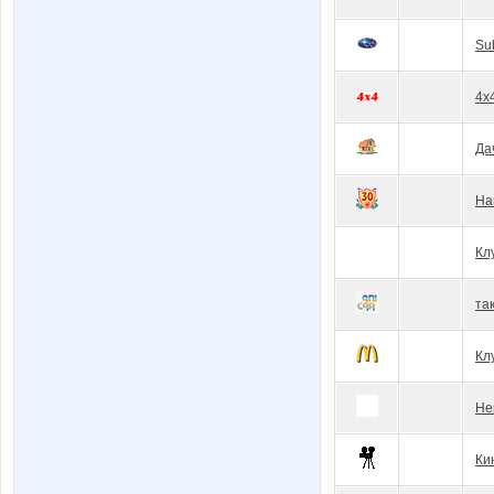
Su
4x
Да
На
Кл
та
Кл
Не
Ки