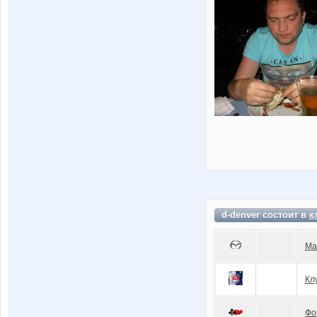
d-denver состоит в
к
Ma
Кл
Фо