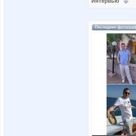
Интервью
Последние
фотогра