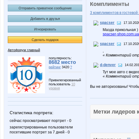
Комплименты
Отправить приватное сообщение
3 комплиментов в гостевой 
Добавить в друзья
spacser
17.10.202
Игнорировать
Мазда прикольная )
spacser-shop.com.ua
Сделать подарок
spacser
17.10.202
Автофорум главный
,
« Комментарий отр
популярность:
8682 место
d-denver
14.02.20
рейтинг
3420
?
Тут мое авто с виде
« Комментарий отре
Привилегированный
пользователь
10
Вы не авторизованы! Чтоб
уровня
Метки лидеров
Статистика портрета:
сейчас просматривают портрет - 0
зарегистрированные пользователи
посетившие портрет за 7 дней - 0